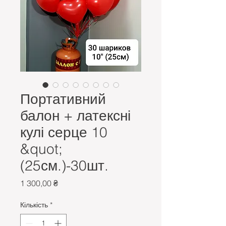
Портативний
балон + латексні
кулі серце 10
&quot;
(25см.)-30шт.
Ціна
1 300,00 ₴
Кількість
*