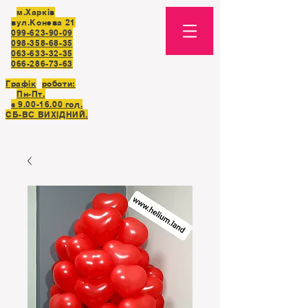
м.Харків
вул.Конева 21
099-623-90-09
098-358-68-35
063-633-32-35
066-286-73-63
Графік
роботи:
Пн-Пт.
з
9.00-16.00
год.
СБ-ВC ВИХІДНИЙ.