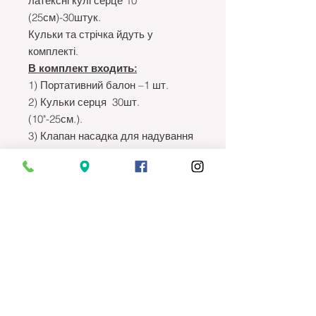
латексні кулі серце 10 "
(25см)-30штук.
Кульки та стрічка йдуть у
комплекті.
В комплект входить:
1) Портативний балон –1 шт.
2) Кульки серця 30шт.
(10"-25см.).
3) Клапан насадка для надування
латексних і фольгованих куль.
4) Стрічка для кульок.
Гелій для повітряних куль
- це
безпечний газ, він не токсичний і
не вибухонебезпечний, немає
абсолютно ніякої шкоди як для
дорослої так і для дитини при
застосуванні в домашніх умовах
та в офісі.