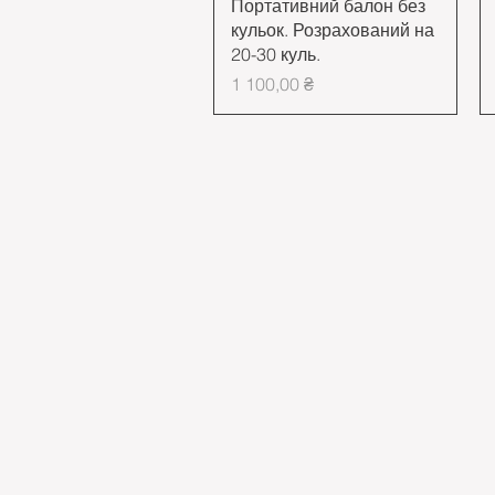
Швидкий перегляд
Портативний балон без
кульок. Розрахований на
20-30 куль.
Ціна
1 100,00 ₴