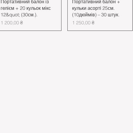
Швидкий перегляд
Швидкий перегляд
Портативний балон із
Портативний балон +
гелієм + 20 кульок мікс
кульки асорті 25см.
12&quot; (30см.).
(10дюймів) – 30 штук.
Ціна
Ціна
1 200,00 ₴
1 250,00 ₴