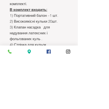
комплекті.
В комплект входить:
1) Портативний балон –1 шт.
2) Високоякісні кульки 20шт.
3) Клапан насадка для
надування латексних і
фольгованих куль .
4) Стрічка для кульок.
Гелій для повітряних куль
- це
безпечний газ, він не токсичний і
не вибухонебезпечний, немає
абсолютно ніякої шкоди як для
дорослої так і для дитини при
застосуванні в домашніх умовах
та в офісі.
м.Харків вул.Маршала Конєва 21
(район Цирка).