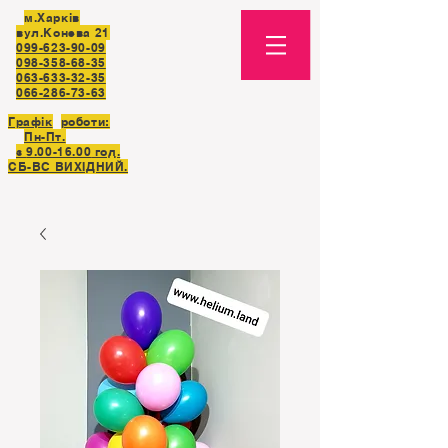
м.Харків
вул.Конева 21
099-623-90-09
098-358-68-35
063-633-32-35
066-286-73-63
Графік
роботи:
Пн-Пт.
з
9.00-16.00
год.
СБ-ВC ВИХІДНИЙ.