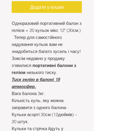
Додати у кошик
Одноразовий портативний балон з
гелієм + 20 кульок мікс 12" (30см.)
Тепер для самостійного
надування кульок вам не
знадобиться багато зусиль і часу!
Зовсім недавно у продажу
з'явилися
портативні балони з
гелієм
низького тиску.
Тиск гелію в балоні 18
атмосфер.
Вага балона 3кг.
Кількість куль, яку можна
заправити з одного балона-
Кульки асорті 30см (12дюймів) –
20 штук.
Кульки та стрічка йдуть у