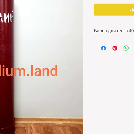
Д
Балон для гелію 40
Продаж балонів ге
атестовані на п'ять р