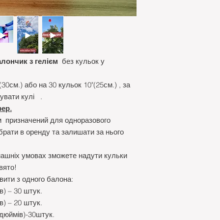
алончик з гелієм
без кульок у
0см.) або на 30 кульок 10"(25см.) , за
увати кулі .
фер.
м призначений для одноразового
 брати в оренду та залишати за нього
машніх умовах зможете надути кульки
вято!
вити з одного балона:
в) – 30 штук.
в) – 20 штук.
0дюймів)-30штук.