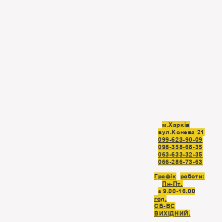
м.Харків
вул.Конева 21
099-623-90-09
098-358-68-35
063-633-32-35
066-286-73-63
Графік
роботи:
Пн-Пт.
з 9.00-16.00
год.
СБ-ВC
ВИХІДНИЙ.