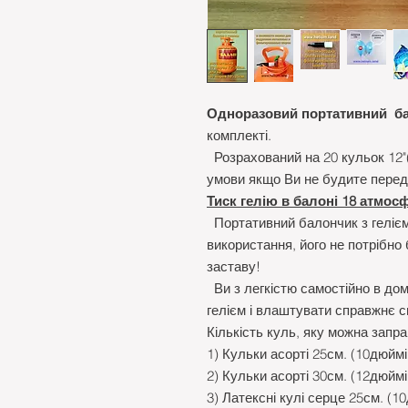
Одноразовий портативний
б
комплекті.
Розрахований на 20 кульок 12"(3
умови якщо Ви не будите перед
Тиск гелію в балоні 18 атмос
Портативний балончик з геліє
використання, його не потрібно
заставу!
Ви з легкістю самостійно в до
гелієм і влаштувати справжнє с
Кількість куль, яку можна запра
1) Кульки асорті 25см. (10дюймі
2) Кульки асорті 30см. (12дюймі
3) Латексні кулі серце 25см. (1